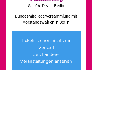
Sa., 06. Dez.
  |  
Berlin
Bundesmitgliederversammlung mit
Vorstandswahlen in Berlin
Tickets stehen nicht zum
Verkauf
Jetzt andere
Veranstaltungen ansehen
Zeit & Ort
06. Dez. 2025, 12:30
Berlin, Reinhardtstraße, 10117 Berlin,
Deutschland
Über die Veranstaltung