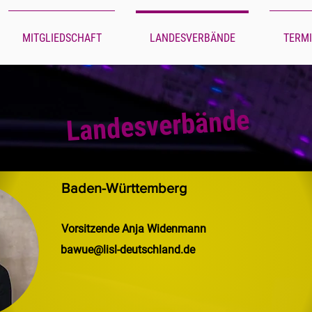
MITGLIEDSCHAFT
LANDESVERBÄNDE
TERM
Landesverbände
Baden-Württemberg
Vorsitzende Anja Widenmann
bawue@lisl-deutschland.de