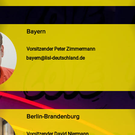
Bayern
Vorsitzender Peter Zimmermann
bayern@lisl-deutschland.de
Berlin-Brandenburg
Vorsitzender David Niermann