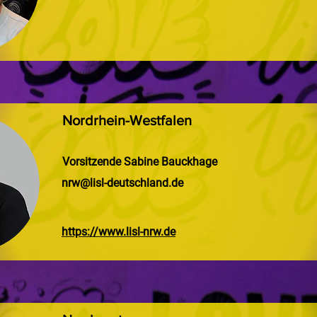
Nordrhein-Westfalen
Vorsitzende Sabine Bauckhage
nrw@lisl-deutschland.de
https://www.lisl-nrw.de