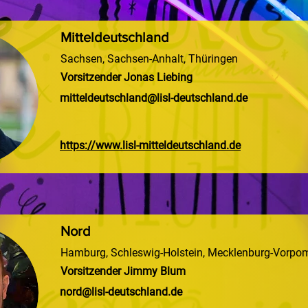
Mitteldeutschland
Sachsen, Sachsen-Anhalt, Thüringen
Vorsitzender Jonas Liebing
mitteldeutschland@lisl-deutschland.de
https://www.lisl-mitteldeutschland.de
Nord
Hamburg, Schleswig-Holstein, Mecklenburg-Vorp
Vorsitzender Jimmy Blum
nord@lisl-deutschland.de