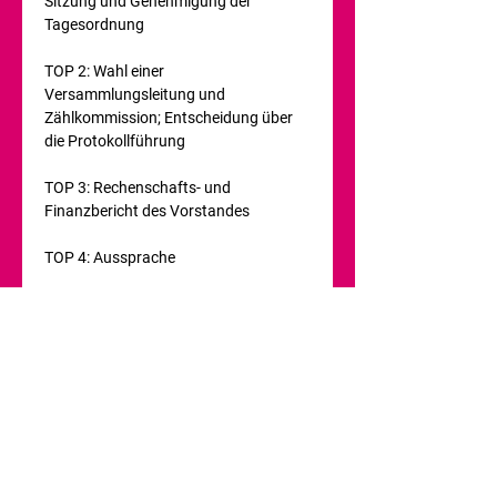
Sitzung und Genehmigung der 
Tagesordnung

TOP 2: Wahl einer 
Versammlungsleitung und 
Zählkommission; Entscheidung über 
die Protokollführung

TOP 3: Rechenschafts- und 
Finanzbericht des Vorstandes

TOP 4: Aussprache

TOP 5: Entlastung des Vorstands

TOP 6: Wahlen zum Vorstand

6.1. Wahl eines/einer Vorsitzenden      

6.2. Wahl von zwei 
              Stellvertretenden Vorsitzenden

6.2.1. Wahl der/des ersten (von zwei 
gleichberechtigten) Stellvertretenden 