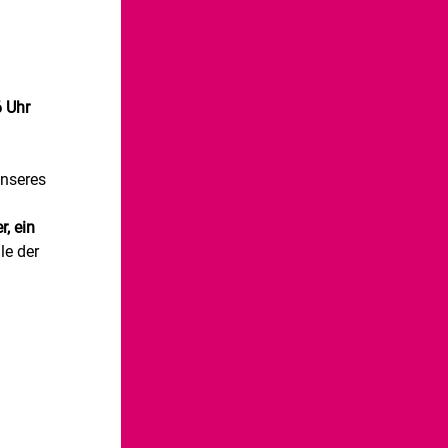
 Uhr 
nseres 
, ein 
le der 