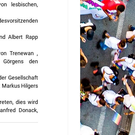
n lesbischen, 
esvorsitzenden 
nd Albert Rapp 
von Trenewan , 
 Görgens den 
er Gesellschaft 
t Markus Hilgers 
eten, dies wird 
anfred Donack, 