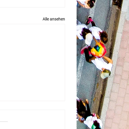
Alle ansehen
ale Politiker zeigen
hlossene Flanke gegen
phobie
undesvorsitzende der