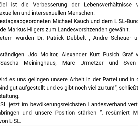
el ist die Verbesserung der Lebensverhältnisse vo
sexuellen und intersexuellen Menschen.
destagsabgeordneten Michael Kauch und dem LiSL-Bund
de Markus Hilgers zum Landesvorsitzenden gewählt.
retern wurden Dr. Patrick Debbelt , Andre Scheuer u
llständigen Udo Molitor, Alexander Kurt Pusich Graf 
, Sascha Meininghaus, Marc Urmetzer und Sven
d es uns gelingen unsere Arbeit in der Partei und in d
ind gut aufgestellt und es gibt noch viel zu tun!“, schließ
taltung.
iSL jetzt im bevölkerungsreichsten Landesverband vertr
nbringen und unsere Position stärken “, resümiert M
von LiSL.