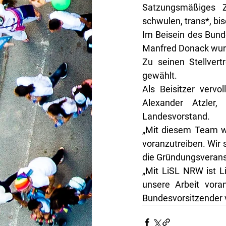
Satzungsmäßiges Zi
schwulen, trans*, bi
Im Beisein des Bun
Manfred Donack wur
Zu seinen Stellvert
gewählt.
Als Beisitzer vervo
Alexander Atzler
Landesvorstand.
„Mit diesem Team wir
voranzutreiben. Wir s
die Gründungsverans
„Mit LiSL NRW ist L
unsere Arbeit vora
Bundesvorsitzender 