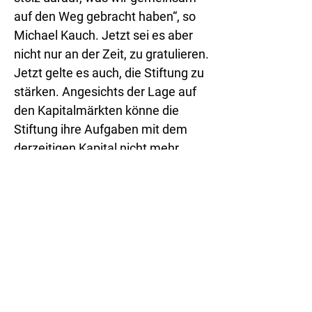
auf den Weg gebracht haben“, so
Michael Kauch. Jetzt sei es aber
nicht nur an der Zeit, zu gratulieren.
Jetzt gelte es auch, die Stiftung zu
stärken. Angesichts der Lage auf
den Kapitalmärkten könne die
Stiftung ihre Aufgaben mit dem
derzeitigen Kapital nicht mehr
erfüllen, erläuterte der LiSL-
Vorsitzende: „Ich begrüße daher
ausdrücklich die gestrige
Forderung der stellvertretenden
FDP-Bundesvorsitzenden Katja
Suding, das Stiftungskapital um 50
Millionen Euro zu erhöhen.“