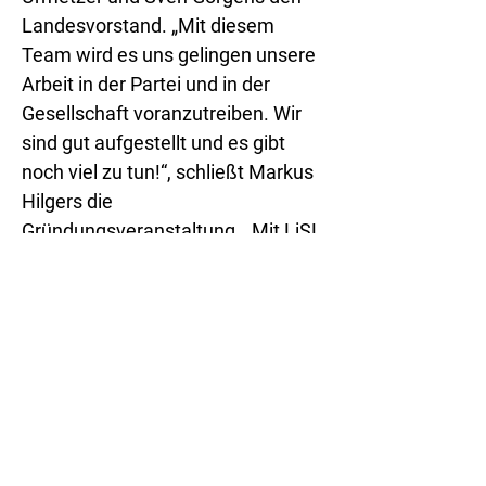
Landesvorstand. „Mit diesem
Team wird es uns gelingen unsere
Arbeit in der Partei und in der
Gesellschaft voranzutreiben. Wir
sind gut aufgestellt und es gibt
noch viel zu tun!“, schließt Markus
Hilgers die
Gründungsveranstaltung. „Mit LiSL
NRW ist LiSL jetzt im
bevölkerungsreichsten
Landesverband vertreten, dies wird
unsere Arbeit voranbringen und
unsere Position stärken “,
resümiert Manfred Donack,
Bundesvorsitzender von LiSL.